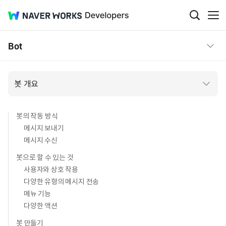
NAVER
Developers
검
메
색
뉴
WORKS
창
보
Bot
열
기
기
봇 개요
봇의 작동 방식
메시지 보내기
메시지 수신
봇으로 할 수 있는 것
사용자와 상호 작용
다양한 유형의 메시지 전송
메뉴 기능
다양한 액션
봇 만들기