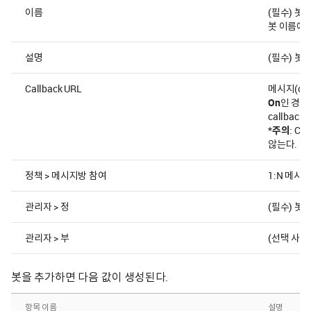
이름
(필수) 봇 
봇 이름에 
설명
(필수) 봇 
Callback URL
메시지(ca
On
인 경우 
callba
*
주의
: C
않는다. 허
정책 > 메시지방 참여
1:N 메시
관리자 > 정
(필수) 봇
관리자 > 부
(선택 사항
봇을 추가하면 다음 값이 생성된다.
항목 이름
설명