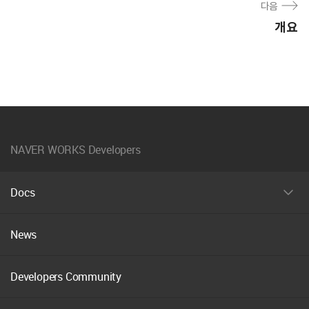
다음
개요
NAVER WORKS Developers
Docs
펼
치
기
News
Developers Community