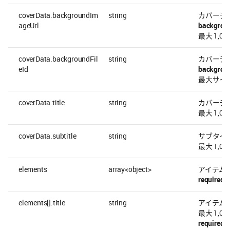
coverData.backgroundIm
string
カバーデー
ageUrl
backgrou
最大 1,00
coverData.backgroundFil
string
カバーデー
eId
backgrou
最大サイズ
coverData.title
string
カバーデ
最大 1,00
coverData.subtitle
string
サブタイ
最大 1,00
elements
array<object>
アイテム
required
elements[].title
string
アイテム
最大 1,00
required