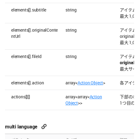
elements[].subtitle
string
アイテム
最大 1,00
elements[].originalConte
string
アイテム画像
ntUrl
origina
最大 1,00
elements[].fileId
string
アイテム画
originalC
最大サイズ
elements[].action
array<
Action Object
>
各アイテ
actions[][]
array<array<
Action
下部のボ
Object
>>
1つ目の
multi language