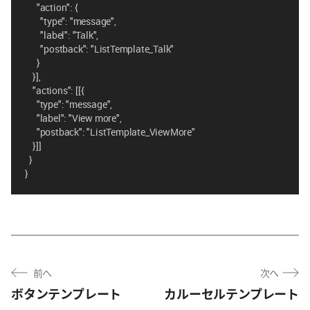
"action": {
"type": "message",
"label": "Talk",
"postback": "ListTemplate_Talk"
}
}],
"actions": [[{
"type": "message",
"label": "View more",
"postback": "ListTemplate_ViewMore"
}]]
}
}
前へ
次へ
ボタンテンプレート
カルーセルテンプレート