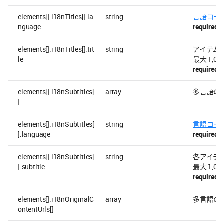
elements[].i18nTitles[].la
string
言語コー
nguage
required
elements[].i18nTitles[].tit
string
アイテム
le
最大 1,00
required
elements[].i18nSubtitles[
array
多言語の
]
elements[].i18nSubtitles[
string
言語コー
].language
required
elements[].i18nSubtitles[
string
各アイテ
].subtitle
最大 1,00
required
elements[].i18nOriginalC
array
多言語のア
ontentUrls[]