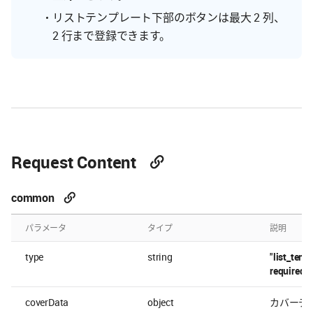
リストテンプレート下部のボタンは最大 2 列、
2 行まで登録できます。
Request Content
common
パラメータ
タイプ
説明
type
string
"
list_temp
required
coverData
object
カバーデ