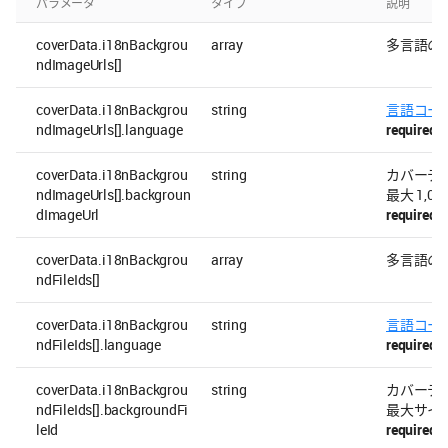
パラメータ
タイプ
説明
coverData.i18nBackgrou
array
多言語のカ
ndImageUrls[]
coverData.i18nBackgrou
string
言語コー
ndImageUrls[].language
required
coverData.i18nBackgrou
string
カバーデー
ndImageUrls[].backgroun
最大 1,00
dImageUrl
required
coverData.i18nBackgrou
array
多言語のカ
ndFileIds[]
coverData.i18nBackgrou
string
言語コー
ndFileIds[].language
required
coverData.i18nBackgrou
string
カバーデー
ndFileIds[].backgroundFi
最大サイズ
leId
required