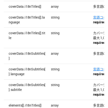
coverData.i18nTitles[]
array
多言語の
coverData.i18nTitles[].la
string
言語コー
nguage
required
coverData.i18nTitles[].tit
string
カバーデ
le
最大 1,00
required
coverData.i18nSubtitles[
array
多言語の
]
coverData.i18nSubtitles[
string
言語コー
].language
required
coverData.i18nSubtitles[
string
カバーデ
].subtitle
最大 1,00
required
elements[].i18nTitles[]
array
多言語の