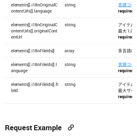
elements[].i18nOriginalC
string
言語コー
ontentUrls[].language
required
elements[].i18nOriginalC
string
アイテム画像
ontentUrls[].originalCont
最大 1,00
entUrl
required
elements[].i18nFileIds[]
array
多言語のア
elements[].i18nFileIds[].l
string
言語コー
anguage
required
elements[].i18nFileIds[].fi
string
アイテム画
leId
最大サイズ
required
Request Example