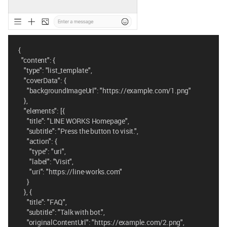
{
"content": {
"type": "list_template",
"coverData": {
"backgroundImageUrl": "https://example.com/1.png"
},
"elements": [{
"title": "LINE WORKS Homepage",
"subtitle": "Press the button to visit.",
"action": {
"type": "uri",
"label": "Visit",
"uri": "https://line-works.com"
}
}, {
"title": "FAQ",
"subtitle": "Talk with bot.",
"originalContentUrl": "https://example.com/2.png",