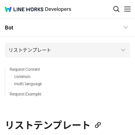
LINE
Developers
검
메
색
뉴
WORKS
창
보
Bot
열
기
기
リストテンプレート
Request Content
common
multi language
Request Example
リストテンプレート