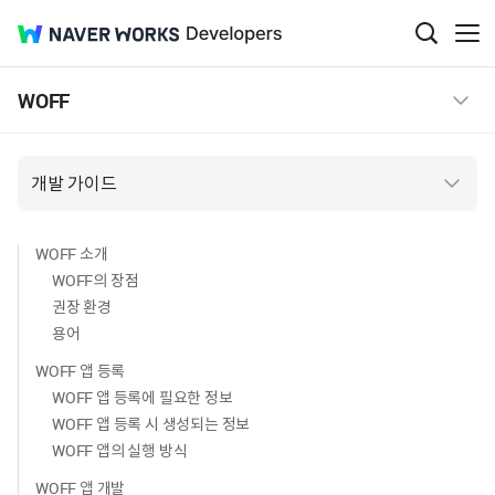
NAVER
Developers
검
메
색
뉴
WORKS
창
보
WOFF
열
기
기
개발 가이드
WOFF 소개
WOFF의 장점
권장 환경
용어
WOFF 앱 등록
WOFF 앱 등록에 필요한 정보
WOFF 앱 등록 시 생성되는 정보
WOFF 앱의 실행 방식
WOFF 앱 개발