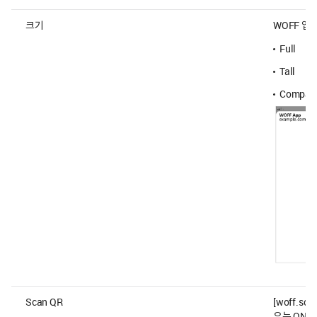
크기
WOFF 앱
Full
Tall
Compac
Scan QR
[woff.sc
우는 ON으