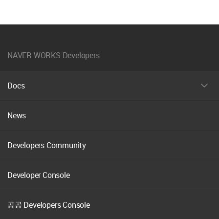
NAVER WORKS Developers
Docs
펼
치
기
News
Developers Community
Developer Console
공공 Developers Console