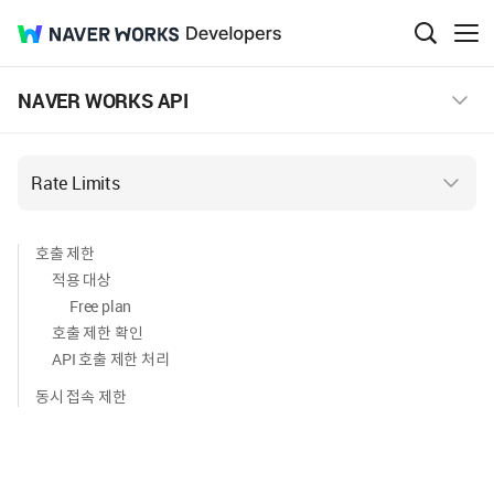
NAVER
Developers
검
메
색
뉴
WORKS
창
보
NAVER WORKS API
열
기
기
Rate Limits
호출 제한
적용 대상
Free plan
호출 제한 확인
API 호출 제한 처리
동시 접속 제한