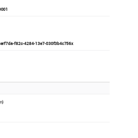
0001
userf7da-f82c-4284-13e7-030f3b4c756x
n}