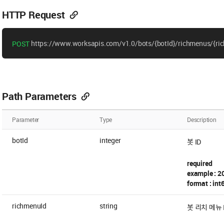
HTTP Request
https://www.worksapis.com/v1.0/bots/{botId}/richmenus/{ric
POST
Path Parameters
Parameter
Type
Description
botId
integer
봇 ID
required
example : 
format : int
richmenuId
string
봇 리치 메뉴 