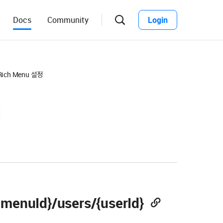
Docs
Community
Login
검
색
창
열
기
ich Menu 설정
정
hmenuId}/users/{userId}