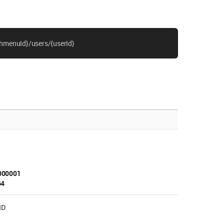
hmenuId}/users/{userId}
2000001
64
ID