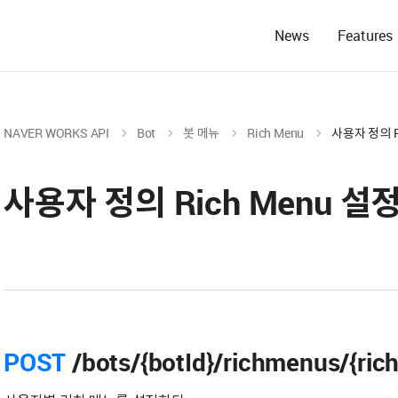
News
Features
NAVER WORKS API
Bot
봇 메뉴
Rich Menu
사용자 정의 R
사용자 정의 Rich Menu 설
POST
/bots/{botId}/richmenus/{ric