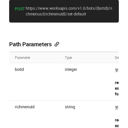
https://www.worksapis.com/v1.0/bots/{botId}/ri
POST
chmenus/{richmenuId}/set-default
Path Parameters
Parameter
Type
Descript
botId
integer
봇 ID
require
exampl
format 
richmenuId
string
봇 리치 
require
exampl