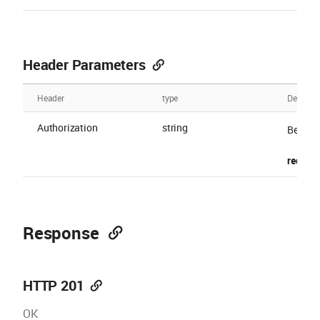
Header Parameters
Header
type
Descript
Authorization
string
Bearer 
require
Response
HTTP 201
OK