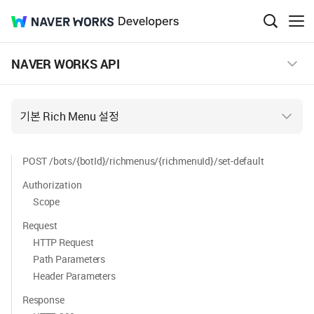
NAVER
Developers
검
메
색
뉴
WORKS
창
보
NAVER WORKS API
열
기
기
기본 Rich Menu 설정
POST /bots/{botId}/richmenus/{richmenuId}/set-default
Authorization
Scope
Request
HTTP Request
Path Parameters
Header Parameters
Response