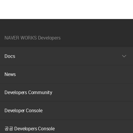
NAVER WORKS Developers
Docs
펼
치
기
News
Developers Community
Developer Console
공공 Developers Console