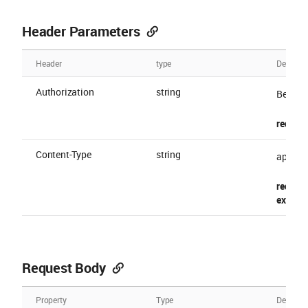
Header Parameters
Header
type
Descript
Authorization
string
Bearer 
require
Content-Type
string
applica
require
example
Request Body
Property
Type
Descript