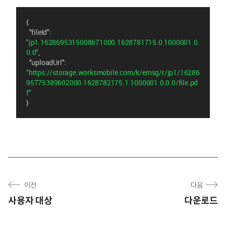
{
"fileId"
: 
"jp1.1628695315008671000.1628781715.0.1000001.0.
0.0"
,
"uploadUrl"
: 
"https://storage.worksmobile.com/k/emsg/r/jp1/16286
95775389602000.1628782175.1.1000001.0.0.0/file.pd
f"
}
이전
다음
사용자 대상
다운로드