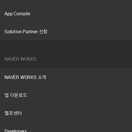
App Console
Solution Partner 신청
NAVER WORKS
NAVER WORKS 소개
앱 다운로드
헬프센터
Developers