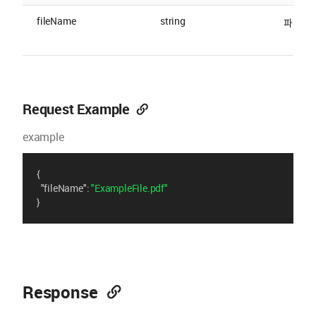
fileName
string
파일 이
Request Example
example
{
"fileName"
: 
"ExampleFile.pdf"
}
Response