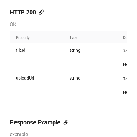
HTTP 200
OK
Property
Type
Descript
fileId
string
파일 ID
require
uploadUrl
string
파일을 
require
Response Example
example