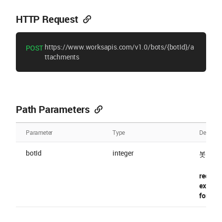
HTTP Request
https://www.worksapis.com/v1.0/bots/{botId}/a
POST
ttachments
Path Parameters
Parameter
Type
Descript
botId
integer
봇 ID
require
exampl
format 