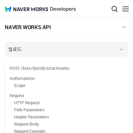
NAVER
Developers
검
메
색
뉴
WORKS
창
보
NAVER WORKS API
열
기
기
업로드
POST /bots/{botId}/attachments
Authorization
Scope
Request
HTTP Request
Path Parameters
Header Parameters
Request Body
Request Example