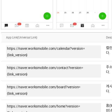
App Link(Universal Link)
Desc
캘린
https://naver.worksmobile.com/calendar?version=
다.
{link_version}
주소
https://naver.worksmobile.com/contact?version=
다.
{link_version}
게시
https://naver.worksmobile.com/board?version=
다.
{link_version}
홈(l
https://naver.worksmobile.com/home?version=
만)