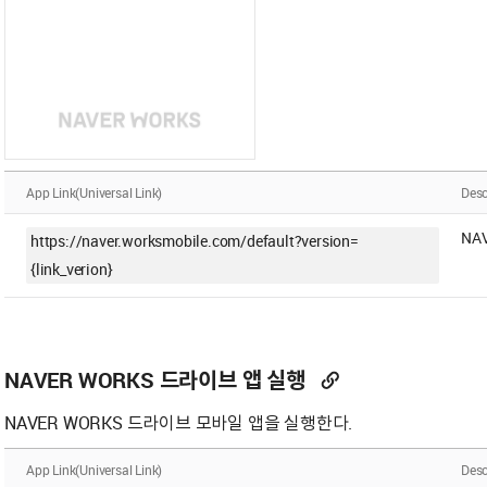
App Link(Universal Link)
Desc
NA
https://naver.worksmobile.com/default?version=
{link_verion}
NAVER WORKS 드라이브 앱 실행
NAVER WORKS 드라이브 모바일 앱을 실행한다.
App Link(Universal Link)
Desc