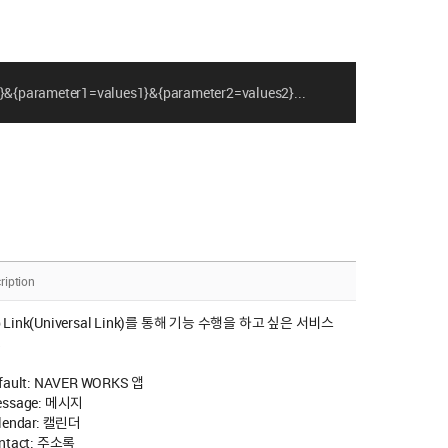
on}&{parameter1=values1}&{parameter2=values2}...
ription
 Link(Universal Link)를 통해 기능 수행을 하고 싶은 서비스
칭
efault: NAVER WORKS 앱
essage: 메시지
alendar: 캘린더
ontact: 주소록