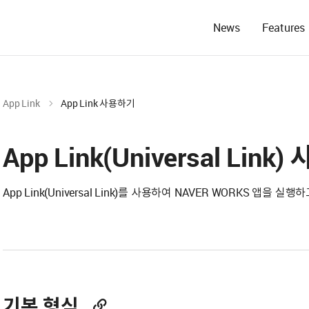
News
Features
App Link
App Link 사용하기
App Link(Universal Link
App Link(Universal Link)를 사용하여 NAVER WORKS 앱을
기본 형식