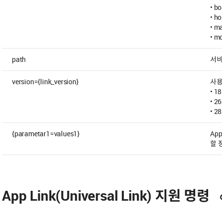
• b
• h
• m
• m
path
서비
version={link_version}
사용하
• 1
• 2
• 2
{parametar1=values1}
Ap
할 
App Link(Universal Link) 지원 명령