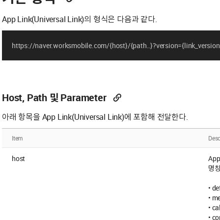
App Link(Universal Link)의 형식은 다음과 같다.
https://naver.worksmobile.com/{host}/{path..}?version={link_versi
Host, Path 및 Parameter
아래 항목을 App Link(Universal Link)에 포함해 전달한다.
Item
Desc
host
App
명
• d
• m
• c
• c