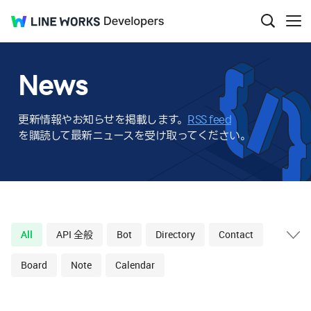
LINE
Developers
검
메
색
뉴
WORKS
창
보
열
기
News
기
更新情報やお知らせを掲載します。
RSS feed
を購読して最新ニュースを受け取ってください。
All
API 全般
Bot
Directory
Contact
태
그
Board
Note
Calendar
목
록
확
장