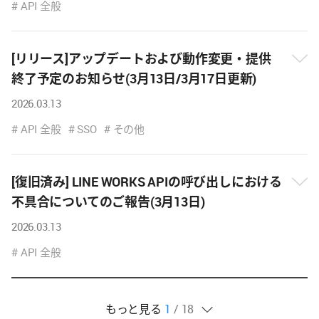
내
API 全般
용
보
기
[リリース]アップデートおよび動作変更・提供
終了予定のお知らせ(3月13日/3月17日更新)
뉴
2026.03.13
스
내
API 全般
SSO
その他
용
보
기
[復旧済み] LINE WORKS APIの呼び出しにおける
不具合についてのご報告(3月13日)
뉴
2026.03.13
스
내
API 全般
용
보
기
현
개
전
개
もっと見る
1
18