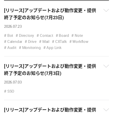
[リリース]アップデートおよび動作変更・提供
終了予定のお知らせ(7月23日)
2026.07.23
뉴
스
Bot
Directory
Contact
Board
Note
내
Calendar
Drive
Mail
CXTalk
Workflow
용
Audit
Monitoring
App Link
보
기
[リリース]アップデートおよび動作変更・提供
終了予定のお知らせ(7月3日)
뉴
2026.07.03
스
내
SSO
용
보
기
[リリース]アップデートおよび動作変更・提供