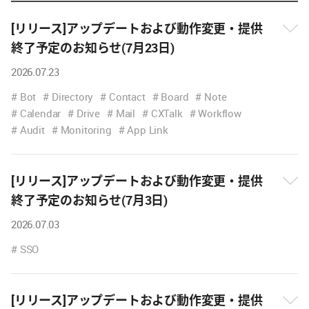
[リリース]アップデートおよび動作変更・提供
終了予定のお知らせ(7月23日)
2026.07.23
뉴
스
Bot
Directory
Contact
Board
Note
내
Calendar
Drive
Mail
CXTalk
Workflow
용
Audit
Monitoring
App Link
보
기
[リリース]アップデートおよび動作変更・提供
終了予定のお知らせ(7月3日)
뉴
2026.07.03
스
내
SSO
용
보
기
[リリース]アップデートおよび動作変更・提供