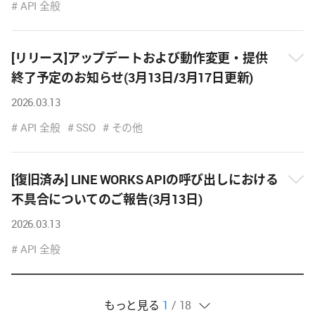
내
API 全般
용
보
기
[リリース]アップデートおよび動作変更・提供
終了予定のお知らせ(3月13日/3月17日更新)
뉴
2026.03.13
스
내
API 全般
SSO
その他
용
보
기
[復旧済み] LINE WORKS APIの呼び出しにおける
不具合についてのご報告(3月13日)
뉴
2026.03.13
스
내
API 全般
용
보
기
현
개
전
개
もっと見る
1
18