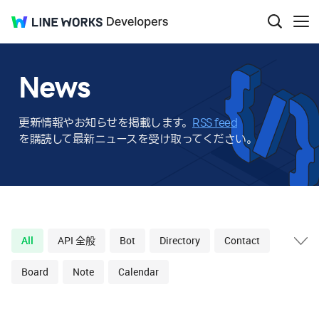
LINE
Developers
검
메
색
뉴
WORKS
창
보
열
기
News
기
更新情報やお知らせを掲載します。
RSS feed
を購読して最新ニュースを受け取ってください。
All
API 全般
Bot
Directory
Contact
태
그
Board
Note
Calendar
목
록
확
장