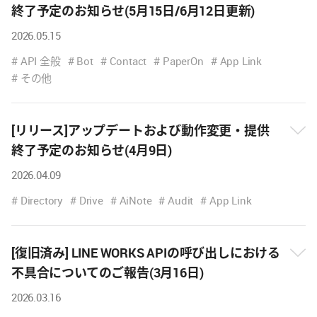
終了予定のお知らせ(5月15日/6月12日更新)
2026.05.15
뉴
스
API 全般
Bot
Contact
PaperOn
App Link
내
その他
용
보
기
[リリース]アップデートおよび動作変更・提供
終了予定のお知らせ(4月9日)
뉴
2026.04.09
스
내
Directory
Drive
AiNote
Audit
App Link
용
보
기
[復旧済み] LINE WORKS APIの呼び出しにおける
不具合についてのご報告(3月16日)
뉴
2026.03.16
스