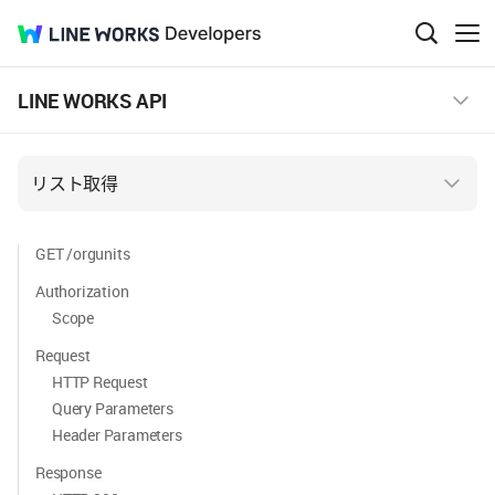
LINE
Developers
검
메
색
뉴
WORKS
창
보
LINE WORKS API
열
기
기
リスト取得
GET /orgunits
Authorization
Scope
Request
HTTP Request
Query Parameters
Header Parameters
Response