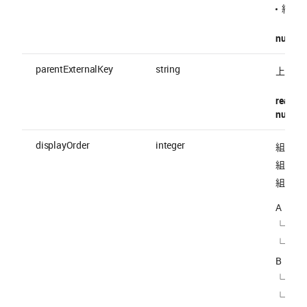
組織の E
nullable
parentExternalKey
string
上位組織の
readOnl
nullable
displayOrder
integer
組織の
組織を
組織を
A
└ A1 (
└ A2 (
B
└ B1 (
└ B2 (