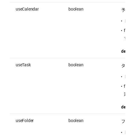
useCalendar
boolean
予定の
トー
fal
する
default 
useTask
boolean
タスク
トー
fal
定す
default 
useFolder
boolean
フォル
トー