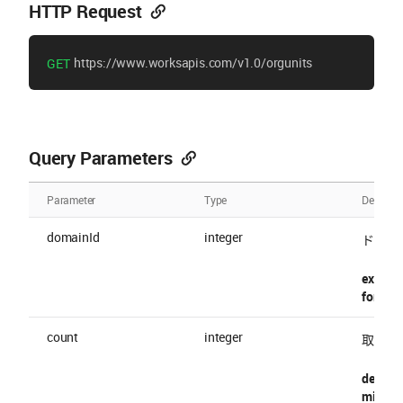
HTTP Request
https://www.worksapis.com/v1.0/orgunits
GET
Query Parameters
Parameter
Type
Descript
domainId
integer
ドメイン
exampl
format 
count
integer
取得数
default
minimu