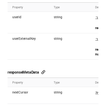
Property
Type
Descript
userId
string
ユーザー 
require
userExternalKey
string
ユーザーの
readOnl
nullable
responseMetaData
Property
Type
Descript
nextCursor
string
次のリ