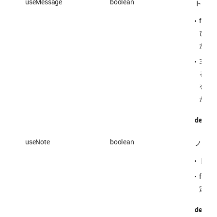
useMessage
boolean
トーク
fal
びト
が削
30 
るこ
を確
が生
default 
useNote
boolean
ノート
トー
fal
定す
default 