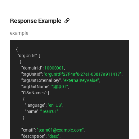
Response Example
example
{
"orgUnits"
: [
    {
"domainId"
: 
10000001
,
"orgUnitId"
: 
"orgunitf-f27f-4af8-27e1-03817a911417"
,
"orgUnitExternalKey"
: 
"externalKeyValue"
,
"orgUnitName"
: 
"組織01"
,
"i18nNames"
: [
        {
"language"
: 
"en_US"
,
"name"
: 
"Team01"
        }
      ],
"email"
: 
"team01@example.com"
,
"description"
: 
"desc"
,