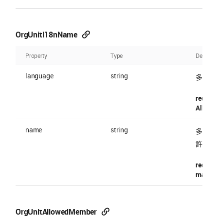
OrgUnitI18nName
Property
Type
Descript
language
string
多言語
require
Allowed
name
string
多言語
許容される
require
maxLen
OrgUnitAllowedMember