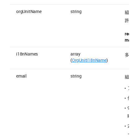
orgUnitName
string
組織名
許容される
require
maxLen
i18nNames
array
多言語
(
OrgUnitI18nName
)
email
string
組織メ
アド
他の
90 
localp
2～6
ーバー