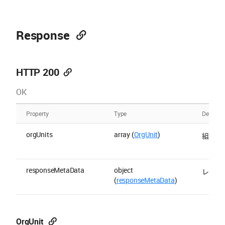
Response
HTTP 200
OK
Property
Type
Descript
orgUnits
array (
OrgUnit
)
組織リ
responseMetaData
object
レスポ
(
responseMetaData
)
OrgUnit