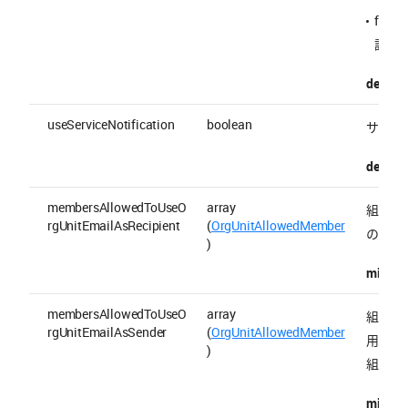
fal
設定
default 
useServiceNotification
boolean
サービ
default 
membersAllowedToUseO
array
組織の
rgUnitEmailAsRecipient
(
OrgUnitAllowedMember
のリス
)
minItem
membersAllowedToUseO
array
組織の
rgUnitEmailAsSender
(
OrgUnitAllowedMember
用でき
)
組織の
minItem