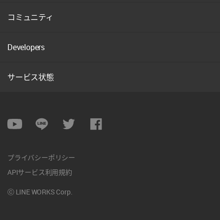
コミュニティ
Developers
サービス状態
SNS
Youtube
LINE
Twitter
Facebook
약
관
プライバシーポリシー
및
개
APIサービス利用規約
인
정
ⓒ LINE WORKS Corp.
보
처