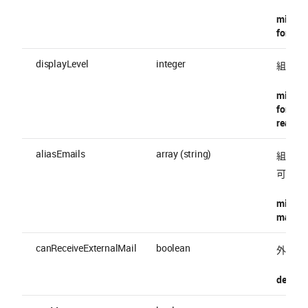
minimu
format 
displayLevel
integer
組織の階層
minimu
format 
readOnl
aliasEmails
array (string)
組織の
可)
minItem
maxItem
canReceiveExternalMail
boolean
外部メ
default 