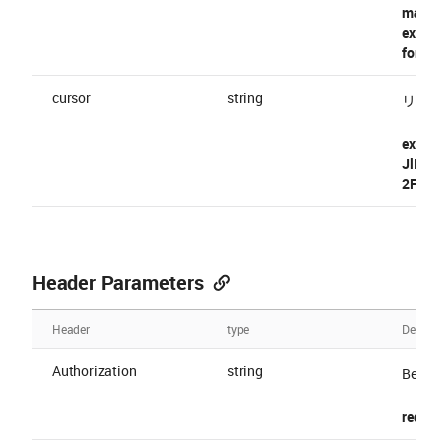
maximu
example
format 
cursor
string
リストの
example
JlIBs
2FIdC
Header Parameters
Header
type
Descript
Authorization
string
Bearer 
require