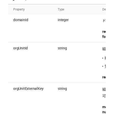
Property
Type
Descript
domainId
integer
ドメイン
require
format 
orgUnitId
string
組織ID
組織の
登録
readOnl
orgUnitExternalKey
string
組織の Ex
可。
maxLen
nullable