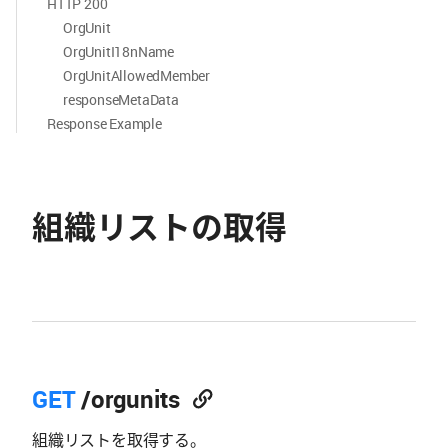
HTTP 200
OrgUnit
OrgUnitI18nName
OrgUnitAllowedMember
responseMetaData
Response Example
組織リストの取得
GET
/orgunits
組織リストを取得する。