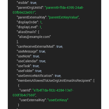
"visible"
: 
true
,
"parentOrgUnitId"
: 
"parernt9-ffda-4395-24a8-
03fb9e22e051"
,
"parentExternalKey"
: 
"parentExtKeyValue"
,
"displayOrder"
: 
1
,
"displayLevel"
: 
1
,
"aliasEmails"
: [
"alias@example.com"
      ],
"canReceiveExternalMail"
: 
true
,
"useMessage"
: 
true
,
"useNote"
: 
true
,
"useCalendar"
: 
true
,
"useTask"
: 
true
,
"useFolder"
: 
true
,
"useServiceNotification"
: 
true
,
"membersAllowedToUseOrgUnitEmailAsRecipient"
: [
        {
"userId"
: 
"e7b4f7da-f82c-4284-13e7-
030f3b4c7569"
,
"userExternalKey"
: 
"userExtKeuy"
        }