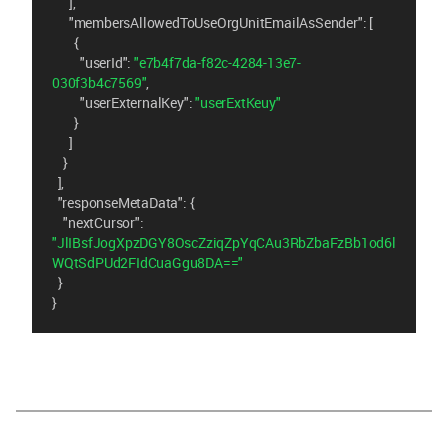
      ],
"membersAllowedToUseOrgUnitEmailAsSender"
: [
        {
"userId"
: 
"e7b4f7da-f82c-4284-13e7-
030f3b4c7569"
,
"userExternalKey"
: 
"userExtKeuy"
        }
      ]
    }
  ],
"responseMetaData"
: {
"nextCursor"
: 
"JlIBsfJogXpzDGY8OscZziqZpYqCAu3RbZbaFzBb1od6l
WQtSdPUd2FIdCuaGgu8DA=="
  }
}