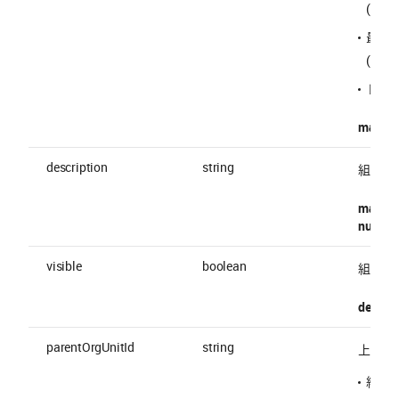
("
#
"
最初
("
!
")
ドット 
maxLen
description
string
組織説
maxLen
nullable
visible
boolean
組織公
default 
parentOrgUnitId
string
上位組織
組織 ID