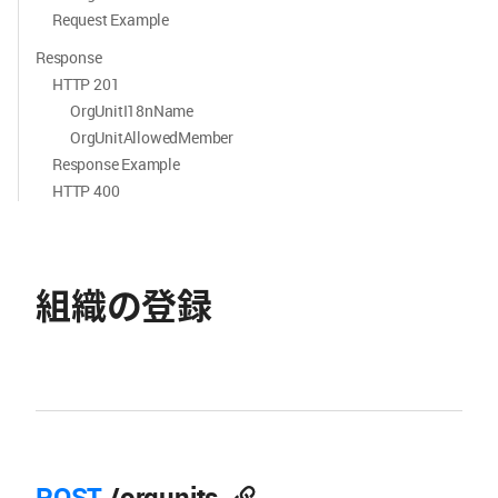
Request Example
Response
HTTP 201
OrgUnitI18nName
OrgUnitAllowedMember
Response Example
HTTP 400
組織の登録
POST
/orgunits