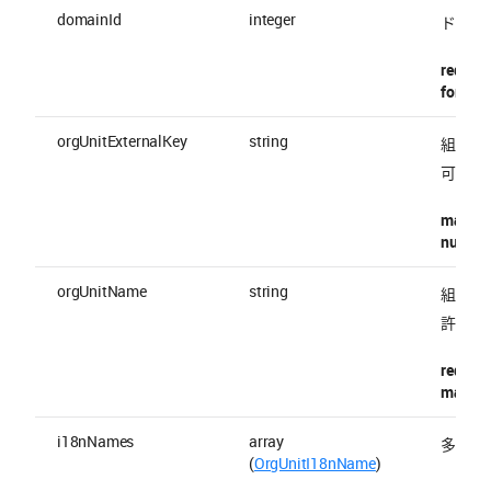
domainId
integer
ドメイン
require
format 
orgUnitExternalKey
string
組織の Ex
可。
maxLen
nullable
orgUnitName
string
組織名
許容される
require
maxLen
i18nNames
array
多言語
(
OrgUnitI18nName
)