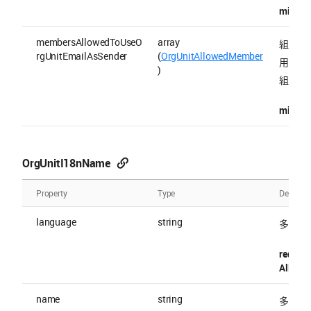
minItem
membersAllowedToUseO
array
組織の
rgUnitEmailAsSender
(
OrgUnitAllowedMember
用でき
)
組織の
minItem
OrgUnitI18nName
Property
Type
Descript
language
string
多言語
require
Allowed
name
string
多言語