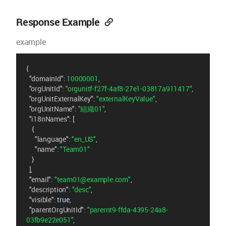
Response Example
example
{
"domainId"
: 
10000001
,
"orgUnitId"
: 
"orgunitf-f27f-4af8-27e1-03817a911417"
,
"orgUnitExternalKey"
: 
"externalKeyValue"
,
"orgUnitName"
: 
"組織01"
,
"i18nNames"
: [
    {
"language"
: 
"en_US"
,
"name"
: 
"Team01"
    }
  ],
"email"
: 
"team01@example.com"
,
"description"
: 
"desc"
,
"visible"
: 
true
,
"parentOrgUnitId"
: 
"parernt9-ffda-4395-24a8-
03fb9e22e051"
,