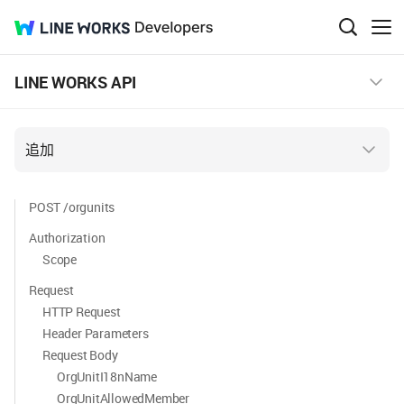
LINE
Developers
검
메
색
뉴
WORKS
창
보
LINE WORKS API
열
기
기
追加
POST /orgunits
Authorization
Scope
Request
HTTP Request
Header Parameters
Request Body
OrgUnitI18nName
OrgUnitAllowedMember