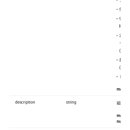
他の
90 
localp
2～6
ーバー
("
#
"
最初
("
!
")
ドット 
maxLen
description
string
組織説
maxLen
nullable