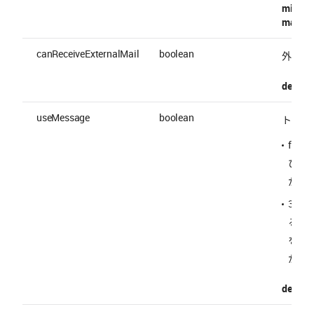
minItem
maxItem
canReceiveExternalMail
boolean
外部メ
default 
useMessage
boolean
トーク
fal
びト
が削
30 
るこ
を確
が生
default 