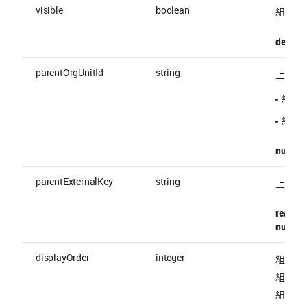
visible
boolean
組織公
default 
parentOrgUnitId
string
上位組織
組織 ID
組織の E
nullable
parentExternalKey
string
上位組織の
readOnl
nullable
displayOrder
integer
組織の
組織を
組織を