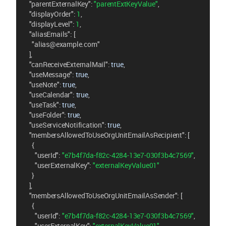
"parentExternalKey"
: 
"parentExtKeyValue"
,
"displayOrder"
: 
1
,
"displayLevel"
: 
1
,
"aliasEmails"
: [
"alias@example.com"
  ],
"canReceiveExternalMail"
: 
true
,
"useMessage"
: 
true
,
"useNote"
: 
true
,
"useCalendar"
: 
true
,
"useTask"
: 
true
,
"useFolder"
: 
true
,
"useServiceNotification"
: 
true
,
"membersAllowedToUseOrgUnitEmailAsRecipient"
: [
    {
"userId"
: 
"e7b4f7da-f82c-4284-13e7-030f3b4c7569"
,
"userExternalKey"
: 
"externalKeyValue01"
    }
  ],
"membersAllowedToUseOrgUnitEmailAsSender"
: [
    {
"userId"
: 
"e7b4f7da-f82c-4284-13e7-030f3b4c7569"
,
"userExternalKey"
: 
"externalKeyValue01"