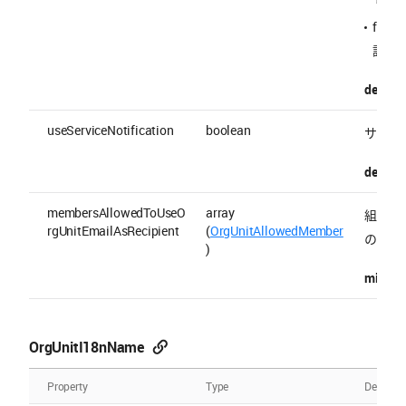
fal
設定
default 
useServiceNotification
boolean
サービ
default 
membersAllowedToUseO
array
組織の
rgUnitEmailAsRecipient
(
OrgUnitAllowedMember
のリス
)
minItem
OrgUnitI18nName
Property
Type
Descript