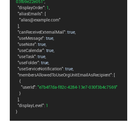
03fb9e22e051"
,
"displayOrder"
: 
1
,
"aliasEmails"
: [
"alias@example.com"
  ],
"canReceiveExternalMail"
: 
true
,
"useMessage"
: 
true
,
"useNote"
: 
true
,
"useCalendar"
: 
true
,
"useTask"
: 
true
,
"useFolder"
: 
true
,
"useServiceNotification"
: 
true
,
"membersAllowedToUseOrgUnitEmailAsRecipient"
: [
    {
"userId"
: 
"e7b4f7da-f82c-4284-13e7-030f3b4c7569"
    }
  ],
"displayLevel"
: 
1
}