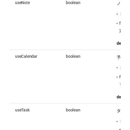
useNote
boolean
ノート
トー
fal
定す
default 
useCalendar
boolean
予定の
トー
fal
する
default 
useTask
boolean
タスク
トー