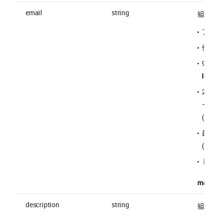
email
string
組織メ
アド
他の
90 
localp
2～6
ーバー
("
#
"
最初
("
!
")
ドット 
maxLen
description
string
組織説