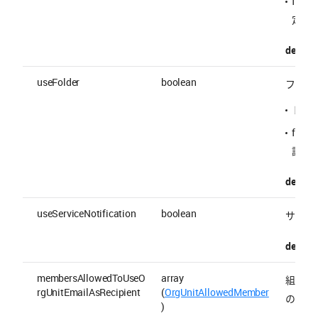
fal
定す
default 
useFolder
boolean
フォル
トー
fal
設定
default 
useServiceNotification
boolean
サービ
default 
membersAllowedToUseO
array
組織の
rgUnitEmailAsRecipient
(
OrgUnitAllowedMember
のリス
)