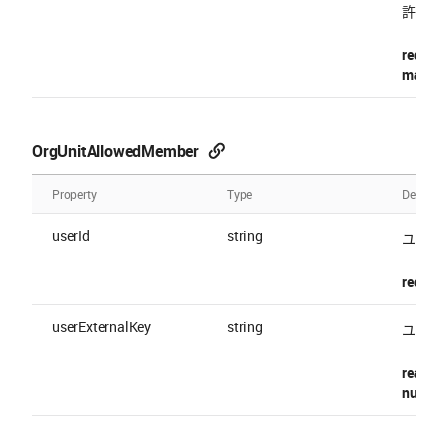
許容される
require
maxLen
OrgUnitAllowedMember
Property
Type
Descript
userId
string
ユーザー 
require
userExternalKey
string
ユーザーの
readOnl
nullable