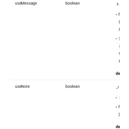
useMessage
boolean
トーク
fal
びト
が削
30 
るこ
を確
が生
default 
useNote
boolean
ノート
トー
fal
定す
default 