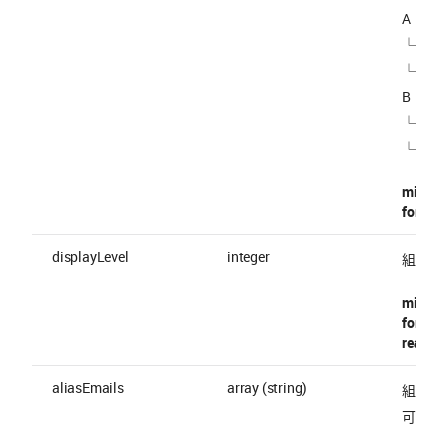
A
└ A1 (
└ A2 (
B
└ B1 (
└ B2 (
minimu
format 
displayLevel
integer
組織の階層
minimu
format 
readOnl
aliasEmails
array (string)
組織の
可)