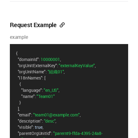
Request Example
example
{
"domainId"
: 
10000001
,
"orgUnitExternalKey"
: 
"externalKeyValue"
,
"orgUnitName"
: 
"組織01"
,
"i18nNames"
: [
    {
"language"
: 
"en_US"
,
"name"
: 
"Team01"
    }
  ],
"email"
: 
"team01@example.com"
,
"description"
: 
"desc"
,
"visible"
: 
true
,
"parentOrgUnitId"
: 
"parernt9-ffda-4395-24a8-