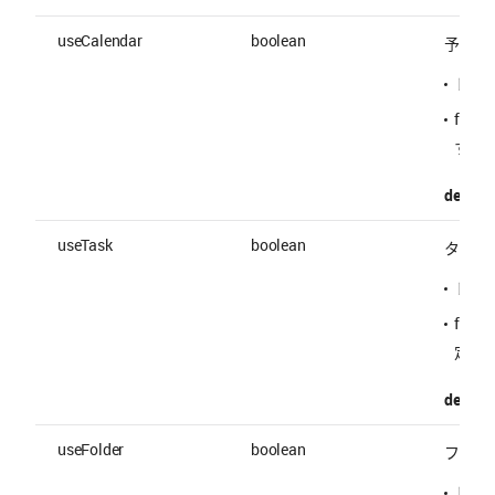
useCalendar
boolean
予定の
トー
fal
する
default 
useTask
boolean
タスク
トー
fal
定す
default 
useFolder
boolean
フォル
トー