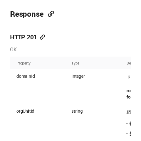
Response
HTTP 201
OK
Property
Type
Descript
domainId
integer
ドメイン
require
format 
orgUnitId
string
組織ID
組織の
登録