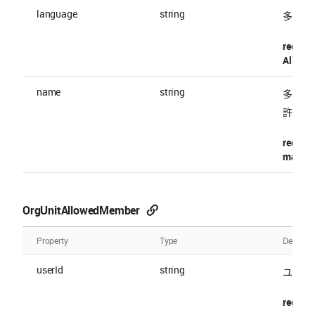
language
string
多言語
require
Allowed
name
string
多言語
許容される
require
maxLen
OrgUnitAllowedMember
Property
Type
Descript
userId
string
ユーザー 
require