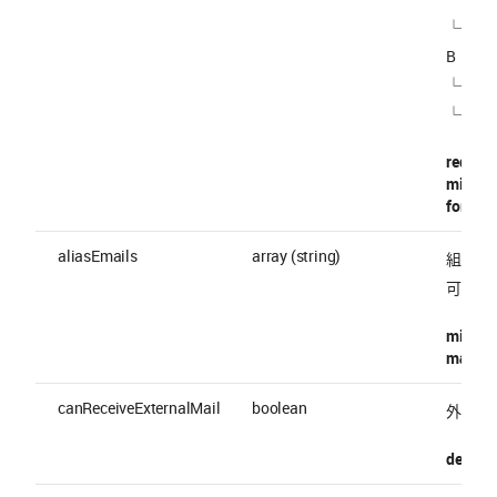
└ A2 (
B
└ B1 (
└ B2 (
require
minimu
format 
aliasEmails
array (string)
組織の
可)
minItem
maxItem
canReceiveExternalMail
boolean
外部メ
default 