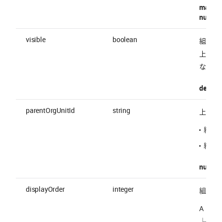
maxLen
nullable
visible
boolean
組織の
上位組
なる
default 
parentOrgUnitId
string
上位組織
組織 ID
組織の E
nullable
displayOrder
integer
組織の
A
└ A1 (