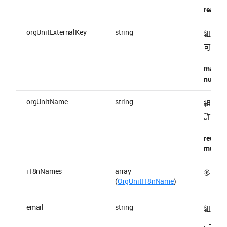
readOnl
orgUnitExternalKey
string
組織の Ex
可。
maxLen
nullable
orgUnitName
string
組織名
許容される
require
maxLen
i18nNames
array
多言語
(
OrgUnitI18nName
)
email
string
組織メ
アド