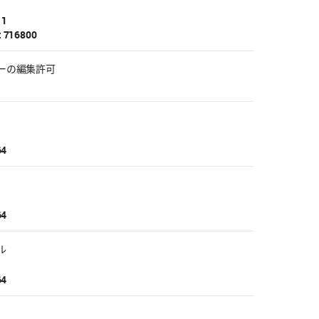
 1
: 716800
ーの編集許可
64
64
ル
64