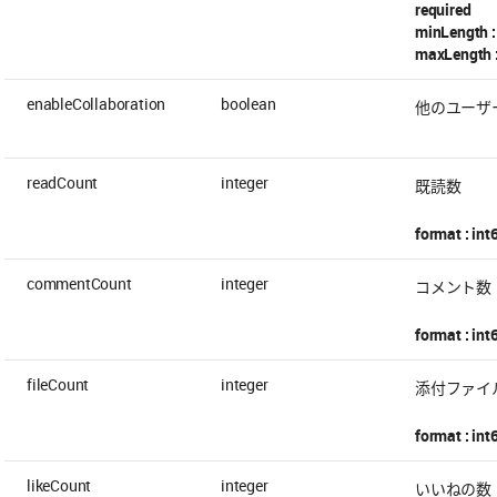
required
minLength :
maxLength 
enableCollaboration
boolean
他のユーザ
readCount
integer
既読数
format : int
commentCount
integer
コメント数
format : int
fileCount
integer
添付ファイ
format : int
likeCount
integer
いいねの数