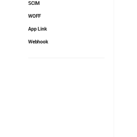
SCIM
WOFF
App Link
Webhook