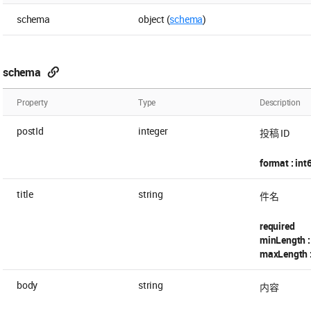
schema
object (
schema
)
schema
Property
Type
Description
postId
integer
投稿 ID
format : int
title
string
件名
required
minLength :
maxLength 
body
string
内容