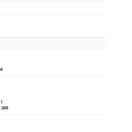
64
 1
: 200