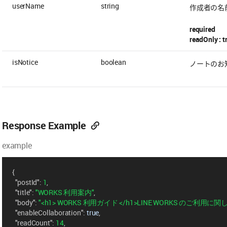
userName
string
作成者の名
required
readOnly : t
isNotice
boolean
ノートのお
Response Example
example
{
"postId"
: 
1
,
"title"
: 
"WORKS 利用案内"
,
"body"
: 
"<h1> WORKS 利用ガイド </h1>LINE WORKS のご
"enableCollaboration"
: 
true
,
"readCount"
: 
14
,