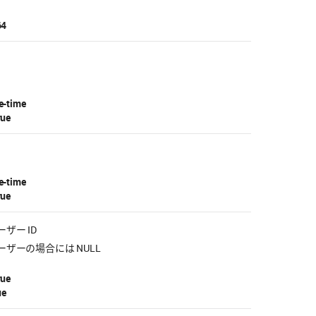
64
e-time
rue
e-time
rue
ザー ID
ザーの場合には NULL
rue
ue