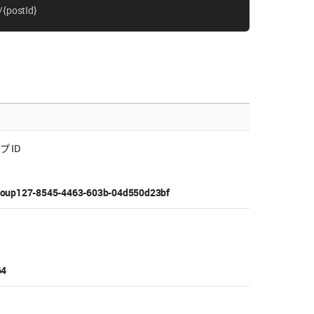
{postId}
 ID
group127-8545-4463-603b-04d550d23bf
64