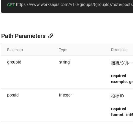
https://www.worksapis.com/v1.0/groups/{groupId}/note/posts/
GET
Path Parameters
Parameter
Type
Description
groupId
string
組織/グループ
required
example : 
postId
integer
投稿 ID
required
format : int