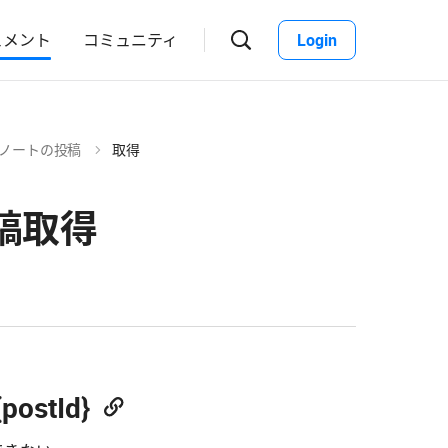
ュメント
コミュニティ
Login
검
색
창
열
기
プノートの投稿
取得
稿取得
postId}