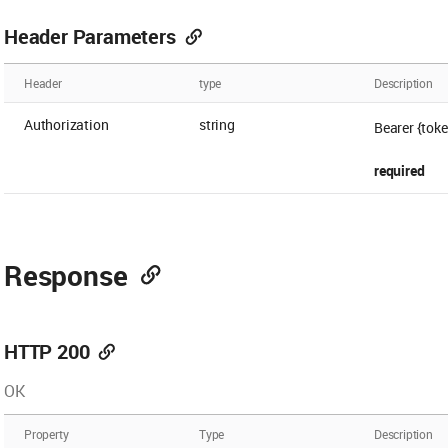
Header Parameters
Header
type
Description
Authorization
string
Bearer {toke
required
Response
HTTP 200
OK
Property
Type
Description