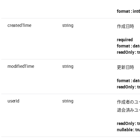
format : int
createdTime
string
作成日時
required
format : dat
readOnly : t
modifiedTime
string
更新日時
format : dat
readOnly : t
userId
string
作成者のユー
退会済みユー
readOnly : t
nullable : tr