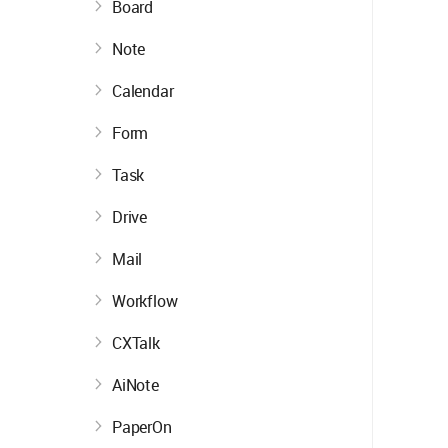
Board
Note
Calendar
Form
Task
Drive
Mail
Workflow
CXTalk
AiNote
PaperOn