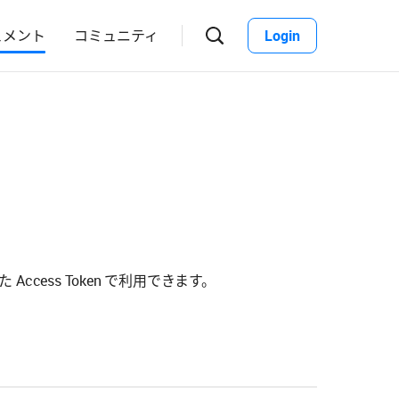
ュメント
コミュニティ
Login
검
색
창
열
기
取得した Access Token で利用できます。