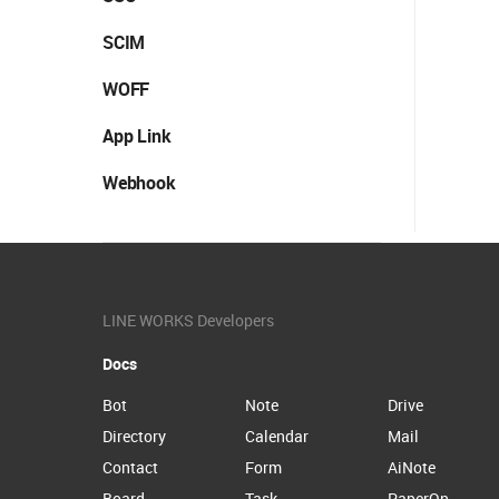
SCIM
WOFF
App Link
Webhook
LINE WORKS Developers
Docs
Bot
Note
Drive
Directory
Calendar
Mail
Contact
Form
AiNote
Board
Task
PaperOn